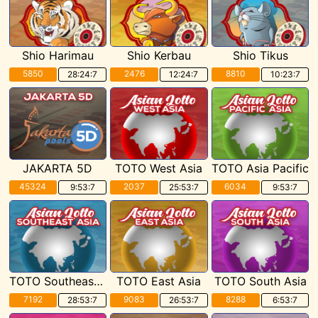
Shio Harimau
Shio Kerbau
Shio Tikus
5850
2476
8810
28:24:6
12:24:6
10:23:6
JAKARTA 5D
TOTO West Asia
TOTO Asia Pacific
45324
2037
6034
9:53:6
25:53:6
9:53:6
TOTO Southeast Asia
TOTO East Asia
TOTO South Asia
7192
9083
8288
28:53:6
26:53:6
6:53:6