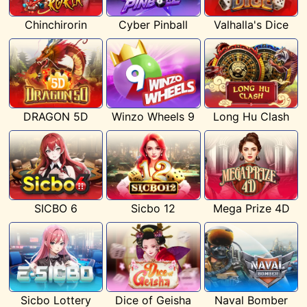
Chinchirorin
Cyber Pinball
Valhalla's Dice
DRAGON 5D
Winzo Wheels 9
Long Hu Clash
SICBO 6
Sicbo 12
Mega Prize 4D
Sicbo Lottery
Dice of Geisha
Naval Bomber