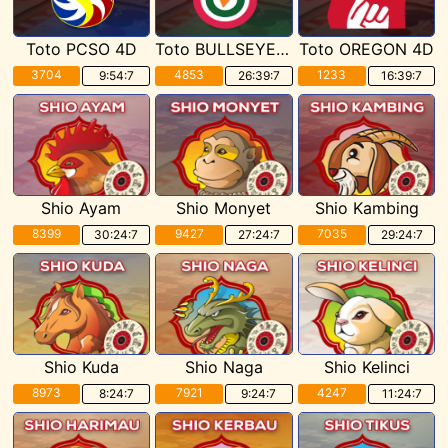
Toto PCSO 4D
Toto BULLSEYE 4D
Toto OREGON 4D
3704
4853
1233
9:54:6
26:39:6
16:39:6
Shio Ayam
Shio Monyet
Shio Kambing
8399
9427
7035
30:24:6
27:24:6
29:24:6
Shio Kuda
Shio Naga
Shio Kelinci
8973
7921
4247
8:24:6
9:24:6
11:24:6