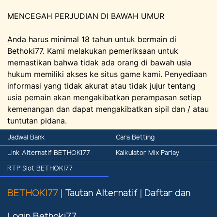
MENCEGAH PERJUDIAN DI BAWAH UMUR
Anda harus minimal 18 tahun untuk bermain di
Bethoki77. Kami melakukan pemeriksaan untuk
memastikan bahwa tidak ada orang di bawah usia
hukum memiliki akses ke situs game kami. Penyediaan
informasi yang tidak akurat atau tidak jujur tentang
usia pemain akan mengakibatkan perampasan setiap
kemenangan dan dapat mengakibatkan sipil dan / atau
tuntutan pidana.
Jadwal Bank
Cara Betting
Link Alternatif BETHOKI77
Kalkulator Mix Parlay
RTP Slot BETHOKI77
BETHOKI77
| Tautan Alternatif | Daftar dan
Login Bethoki77