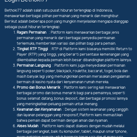
Bethoki77 adalah salah satu pusat hiburan terlengkap di Indonesia,
menawarkan berbagai pilihan permainan yang menarik dan menghibur.
Berikut adalah beberapa poin yang mungkin menjelaskan mengapa dianggap
sebagai pusat hiburan terlengkap:
Ragam Permainan
: Platform kami menawarkan berbagai jenis
permainan yang menarik dari berbagai penyedia permainan
terkemuka, memberikan variasi dan pilihan bagi para pemain.
Tingkat RTP Tinggi
: RTP di Platform kami biasanya memiliki Return to
Player (RTP) yang tinggi, yang berarti persentase kemenangan yang
dikembalikan kepada pemain lebih besar dibandingkan platform lainnya.
Permainan Langsung
: Platform kami juga menyediakan permainan
langsung seperti poker, blackjack, roulette, baccarat, togel, bola dan
masih banyak lagi yang memungkinkan pemain merasakan pengalaman
bermain di kasino nyata dari kenyamanan rumah mereka.
Promo dan Bonus Menarik
: Platform kami sering kali menawarkan
berbagai promo dan bonus menarik bagi para pemainnya, seperti
bonus selamat datang, bonus deposit, dan berbagai promosi lainnya
yang meningkatkan peluang pemain untuk menang.
Keamanan dan Kenyamanan
: Dengan sistem keamanan yang canggih
dan layanan pelanggan yang responsif, Platform kami memastikan
bahwa pemain dapat bermain dengan aman dan nyaman.
Akses Mudah
: Platform kami dapat diakses dengan mudah melalui
berbagai perangkat, baik itu komputer, tablet, maupun smartphone,