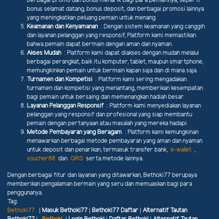
berbagai promo dan bonus menarik bagi para pemainnya, seperti
bonus selamat datang, bonus deposit, dan berbagai promosi lainnya
yang meningkatkan peluang pemain untuk menang.
Keamanan dan Kenyamanan
: Dengan sistem keamanan yang canggih
dan layanan pelanggan yang responsif, Platform kami memastikan
bahwa pemain dapat bermain dengan aman dan nyaman.
Akses Mudah
: Platform kami dapat diakses dengan mudah melalui
berbagai perangkat, baik itu komputer, tablet, maupun smartphone,
memungkinkan pemain untuk bermain kapan saja dan di mana saja.
Turnamen dan Kompetisi
: Platform kami sering mengadakan
turnamen dan kompetisi yang menantang, memberikan kesempatan
bagi pemain untuk bersaing dan memenangkan hadiah besar.
Layanan Pelanggan Responsif
: Platform kami menyediakan layanan
pelanggan yang responsif dan profesional yang siap membantu
pemain dengan pertanyaan atau masalah yang mereka hadapi.
Metode Pembayaran yang Beragam
: Platform kami kemungkinan
menawarkan berbagai metode pembayaran yang aman dan nyaman
untuk deposit dan penarikan, termasuk transfer bank,
e-wallet
,
voucher88
dan
QRIS
serta metode lainnya.
Dengan berbagai fitur dan layanan yang ditawarkan, Bethoki77 berupaya
memberikan pengalaman bermain yang seru dan memuaskan bagi para
penggunanya.
Tag:
Bethoki77
| Masuk Bethoki77 | Bethoki77 Daftar | Alternatif Tautan