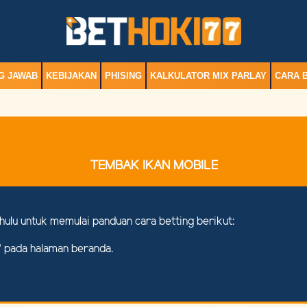
G JAWAB
KEBIJAKAN
PHISING
KALKULATOR MIX PARLAY
CARA 
TEMBAK IKAN MOBILE
ahulu untuk memulai panduan cara betting berikut:
 pada halaman beranda.