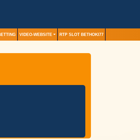
BETTING
VIDEO-WEBSITE
RTP SLOT BETHOKI77